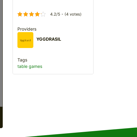
4.2/5 - (4 votes)
Providers
YGGDRASIL
Tags
table games