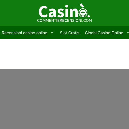
Recensioni casino online
Slot Gratis
Giochi Casinò Online