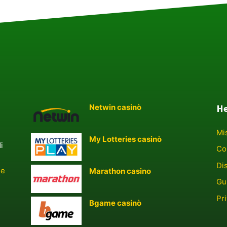
He
Netwin casinò
Mi
My Lotteries casinò
i
Co
Di
ne
Marathon casino
Gu
Pr
Bgame casinò