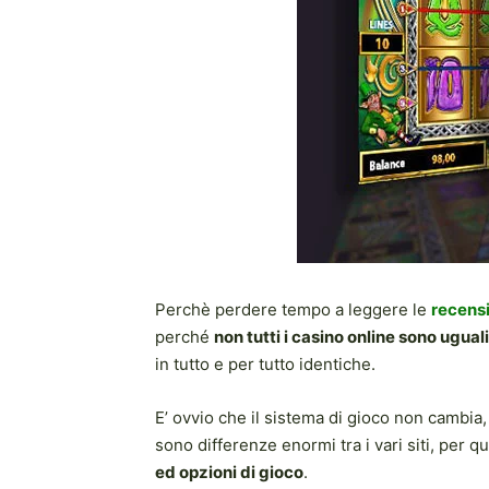
Perchè perdere tempo a leggere le
recensi
perché
non tutti i casino online sono uguali
in tutto e per tutto identiche.
E’ ovvio che il sistema di gioco non cambia,
sono differenze enormi tra i vari siti, per 
ed opzioni di gioco
.