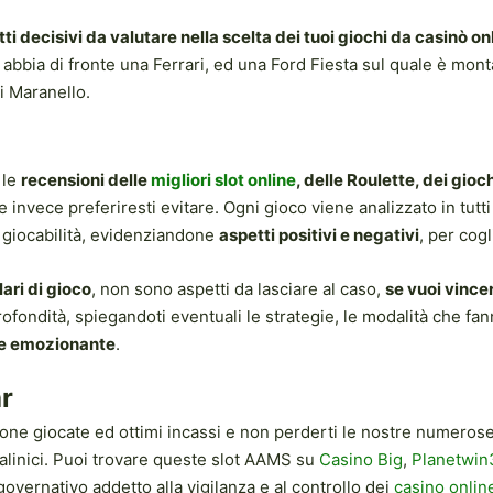
ti decisivi da valutare nella scelta dei tuoi giochi da casinò on
 abbia di fronte una Ferrari, ed una Ford Fiesta sul quale è mon
i Maranello.
 le
recensioni delle
migliori slot online
, delle Roulette, dei gioc
e invece preferiresti evitare. Ogni gioco viene analizzato in tutti
la giocabilità, evidenziandone
aspetti positivi e negativi
, per cog
ari di gioco
, non sono aspetti da lasciare al caso,
se vuoi vince
ofondità, spiegandoti eventuali le strategie, le modalità che fa
te emozionante
.
r
one giocate ed ottimi incassi e non perderti le nostre numerose
nalinici. Puoi trovare queste slot AAMS su
Casino Big
,
Planetwin
overnativo addetto alla vigilanza e al controllo dei
casino online