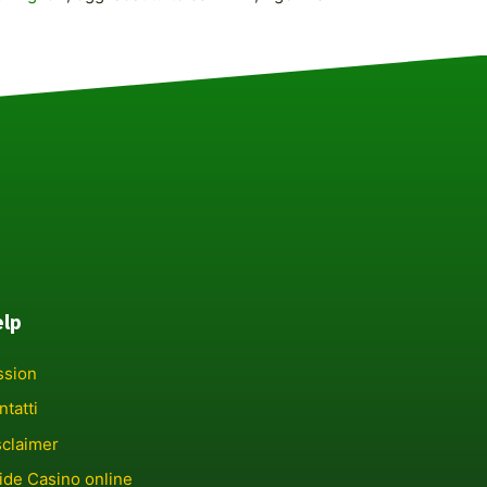
lp
ssion
ntatti
sclaimer
ide Casino online