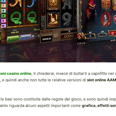
oni casino online
, ti chiederai, invece di buttarti a capofitto n
, e quindi anche non tutte le relative versioni di
slot online AA
 le basi sono costituite dalle regole del gioco, e sono quindi im
quanto riguarda alcuni aspetti importanti come
grafica, effetti so