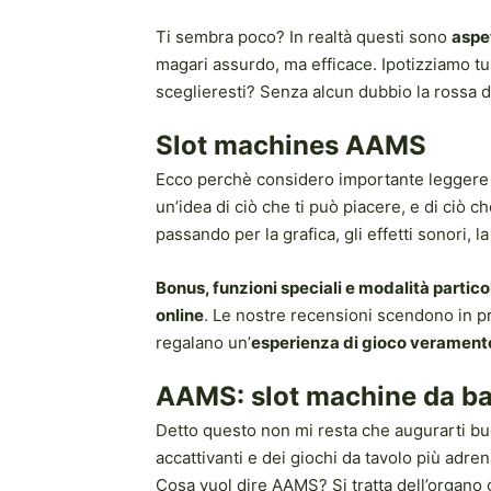
Ti sembra poco? In realtà questi sono
aspet
magari assurdo, ma efficace. Ipotizziamo tu
sceglieresti? Senza alcun dubbio la rossa d
Slot machines AAMS
Ecco perchè considero importante leggere
un’idea di ciò che ti può piacere, e di ciò ch
passando per la grafica, gli effetti sonori, 
Bonus, funzioni speciali e modalità particol
online
. Le nostre recensioni scendono in pr
regalano un’
esperienza di gioco veramen
AAMS: slot machine da ba
Detto questo non mi resta che augurarti bu
accattivanti e dei giochi da tavolo più adre
Cosa vuol dire AAMS? Si tratta dell’organo g