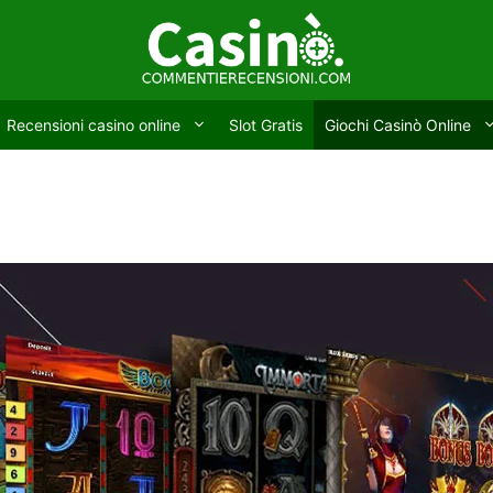
Recensioni casino online
Slot Gratis
Giochi Casinò Online