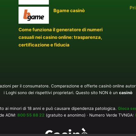
Pr
Bgame casinò
Come funziona il generatore di numeri
casuali nei casino online: trasparenza,
certificazione e fiducia
azioni per il consumatore. Comparazione e offerte casinò online autorizz
i Loghi sono dei rispettivi proprietari. Questo sito NON è un
casinò
ato ai minori di 18 anni e può causare dipendenza patologica.
Gioca se
rde ADM:
800 55 88 22
(gratuito e anonimo) · Numero Verde TVNGA: