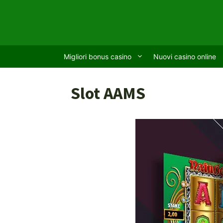
Vai
al
contenuto
Migliori bonus casino
Nuovi casino online
Slot AAMS