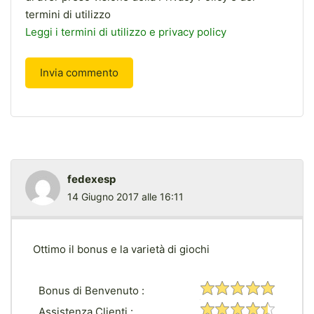
termini di utilizzo
Leggi i termini di utilizzo e privacy policy
fedexesp
14 Giugno 2017 alle 16:11
Ottimo il bonus e la varietà di giochi
Bonus di Benvenuto :
Assistenza Clienti :