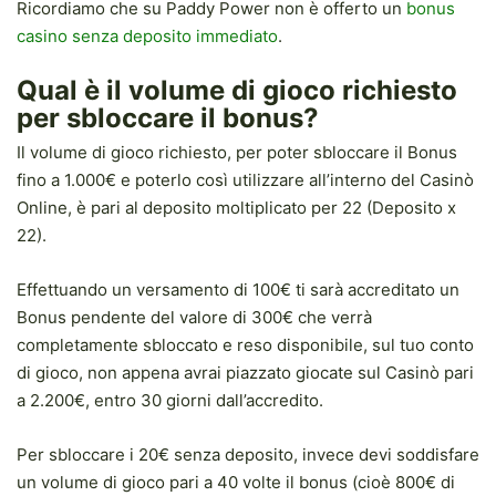
Ricordiamo che su Paddy Power non è offerto un
bonus
casino senza deposito immediato
.
Qual è il volume di gioco richiesto
per sbloccare il bonus?
Il volume di gioco richiesto, per poter sbloccare il Bonus
fino a 1.000€ e poterlo così utilizzare all’interno del Casinò
Online, è pari al deposito moltiplicato per 22 (Deposito x
22).
Effettuando un versamento di 100€ ti sarà accreditato un
Bonus pendente del valore di 300€ che verrà
completamente sbloccato e reso disponibile, sul tuo conto
di gioco, non appena avrai piazzato giocate sul Casinò pari
a 2.200€, entro 30 giorni dall’accredito.
Per sbloccare i 20€ senza deposito, invece devi soddisfare
un volume di gioco pari a 40 volte il bonus (cioè 800€ di