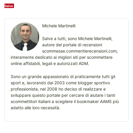
Salva
Michele Martinelli
Salve a tutti, sono Michele Martinelli,
autore del portale di recensioni
scommesse.commentierecensioni.com,
interamente dedicato ai migliori siti per scommettere
online affidabili, legali e autorizzati ADM.
Sono un grande appassionato di praticamente tutti gli
sport e, lavorando dal 2003 come blogger sportivo
professionista, nel 2008 ho deciso di realizzare e
sviluppare questo portale per cercare di aiutare i tanti
scommettitori italiani a scegliere il bookmaker AAMS più
adatto alle loro necessità.