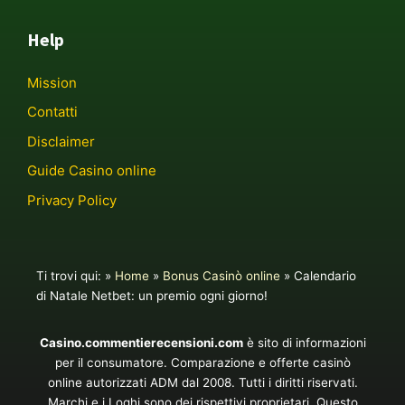
Help
Mission
Contatti
Disclaimer
Guide Casino online
Privacy Policy
Ti trovi qui:
»
Home
»
Bonus Casinò online
»
Calendario
di Natale Netbet: un premio ogni giorno!
Casino.commentierecensioni.com
è sito di informazioni
per il consumatore. Comparazione e offerte casinò
online autorizzati ADM dal 2008. Tutti i diritti riservati.
Marchi e i Loghi sono dei rispettivi proprietari. Questo