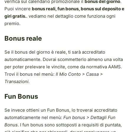
verifica sul calendario promozionale il
bonus del giorno
.
Puoi vincere
bonus reali, fun bonus, bonus sul deposito e
giri gratis.
. vediamo nel dettaglio come funziona ogni
premio.
Bonus reale
Se il bonus del giorno è reale, ti sarà accreditato
automaticamente. Dovrai scommetterlo almeno una volta
per poter prelevare le vincite, come da normativa AAMS.
Trovi il bonus nel menù:
Il Mio Conto > Cassa >
Transazioni.
Fun Bonus
Se invece ottieni un Fun Bonus, lo troverai accreditato
automaticamente nel menù:
Fun bonus > Dettagli Fun
Bonus
. I fun bonus sono sottoposti a requisiti di puntata,