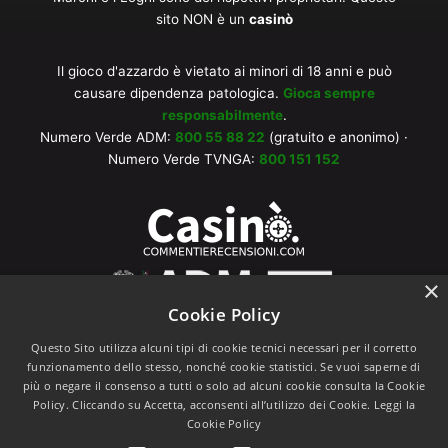
sito NON è un
casinò
Il gioco d'azzardo è vietato ai minori di 18 anni e può
causare dipendenza patologica.
Gioca sempre
responsabilmente
.
Numero Verde ADM:
800 55 88 22
(gratuito e anonimo) ·
Numero Verde TVNGA:
800 151 152
×
Cookie Policy
Questo Sito utilizza alcuni tipi di cookie tecnici necessari per il corretto
funzionamento dello stesso, nonché cookie statistici. Se vuoi saperne di
più o negare il consenso a tutti o solo ad alcuni cookie consulta la Cookie
Policy. Cliccando su Accetta, acconsenti all’utilizzo dei Cookie.
Leggi la
Proprietario del sito e del dominio: © 2026 Empire Srls - Via
Cookie Policy
F. Ugoni, 36 Palazzo Skyline 18 - 25126 - Brescia - P.IVA: