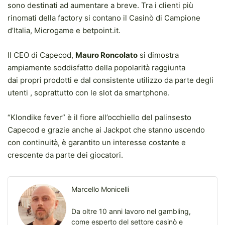
sono destinati ad aumentare a breve. Tra i clienti più
rinomati della factory si contano il Casinò di Campione
d’Italia, Microgame e betpoint.it.
Il CEO di Capecod,
Mauro Roncolato
si dimostra
ampiamente soddisfatto della popolarità raggiunta
dai propri prodotti e dal consistente utilizzo da parte degli
utenti , soprattutto con le slot da smartphone.
“Klondike fever” è il fiore all’occhiello del palinsesto
Capecod e grazie anche ai Jackpot che stanno uscendo
con continuità, è garantito un interesse costante e
crescente da parte dei giocatori.
Marcello Monicelli
Da oltre 10 anni lavoro nel gambling,
come esperto del settore casinò e