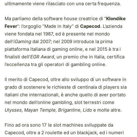
ultimamente viene rilasciato con una certa frequenza.
Ma parliamo della software house creatrice di “
Klondike
Fever
“: l’orgoglio “Made in Italy” di
Capecod
. L’azienda
viene fondata nel 1987, ed è presente nel mondo
dell’
iGaming
dal 2007; nel 2009 introduce la prima
piattaforma italiana di gaming online, e nel 2015 è tra i
finalisti dell’
EGR Award
, un premio che in Italia, certifica
l’eccellenza tra gli operatori di gambling online.
Il merito di Capecod, oltre allo sviluppo di un software in
grado di sostenere le richieste di centinaia di players sia
italiani che internazionali, è anche quello di aver portato
nel mondo dell’online gambling, slot terrestri come
Ulysses, Mayan Temple, Brigantine, Lido
e molte altre.
Fino ad ora sono 17 le slot machines sviluppate da
Capecod, oltre a 2 roulette ed un blackjack, ed i numeri